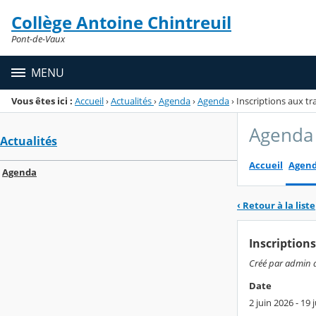
Panneau de gestion des cookies
Collège Antoine Chintreuil
Menu de la rubrique
Contenu
Pont-de-Vaux
MENU
Vous êtes ici :
Accueil
›
Actualités
›
Agenda
›
Agenda
›
Inscriptions aux tr
Agenda
Actualités
Accueil
Agen
Agenda
‹ Retour à la liste
Inscriptions
Créé par admin a
Date
2 juin 2026 - 19 j