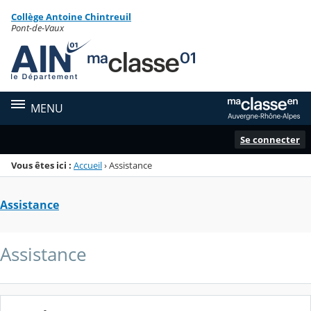
Panneau de gestion des cookies
Collège Antoine Chintreuil
Menu de la rubrique
Contenu
Pont-de-Vaux
MENU
Se connecter
Vous êtes ici :
Accueil
›
Assistance
Assistance
Assistance