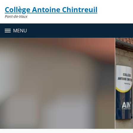
Panneau de gestion des cookies
Collège Antoine Chintreuil
Contenu
Pont-de-Vaux
MENU