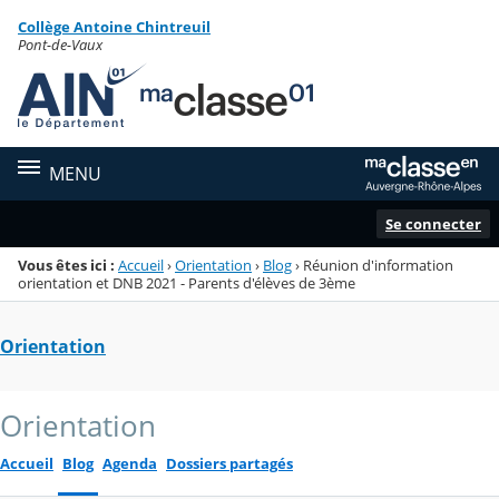
Panneau de gestion des cookies
Collège Antoine Chintreuil
Menu de la rubrique
Contenu
Pont-de-Vaux
MENU
Se connecter
Vous êtes ici :
Accueil
›
Orientation
›
Blog
›
Réunion d'information
orientation et DNB 2021 - Parents d'élèves de 3ème
Orientation
Orientation
Accueil
Blog
Agenda
Dossiers partagés