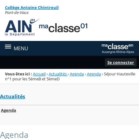
Panneau de gestion des cookies
Collège Antoine Chintreuil
Menu de la rubrique
Contenu
Pont-de-Vaux
MENU
Se connecter
Vous êtes ici :
Accueil
›
Actualités
›
Agenda
›
Agenda
›
Séjour Hauteville
n°1 pour les 5èmeB et 5èmeD
Actualités
Agenda
Agenda