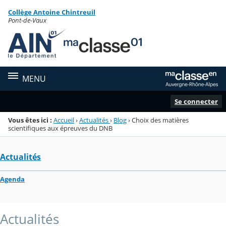
Panneau de gestion des cookies
Collège Antoine Chintreuil
Menu de la rubrique
Contenu
Pont-de-Vaux
MENU
Se connecter
Vous êtes ici :
Accueil
›
Actualités
›
Blog
›
Choix des matières
scientifiques aux épreuves du DNB
Actualités
Agenda
Actualités