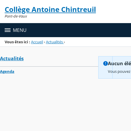
Panneau de gestion des cookies
Collège Antoine Chintreuil
Menu de la rubrique
Contenu
Pont-de-Vaux
MENU
Vous êtes ici :
Accueil
›
Actualités
›
Actualités
Aucun élém
Agenda
Vous pouvez 