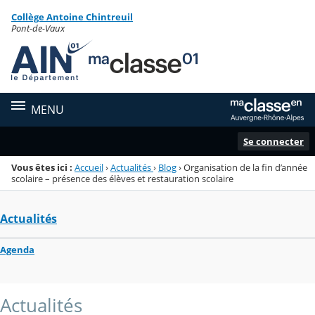
Panneau de gestion des cookies
Collège Antoine Chintreuil
Menu de la rubrique
Contenu
Pont-de-Vaux
MENU
Se connecter
Vous êtes ici :
Accueil
›
Actualités
›
Blog
›
Organisation de la fin d’année
scolaire – présence des élèves et restauration scolaire
Actualités
Agenda
Actualités