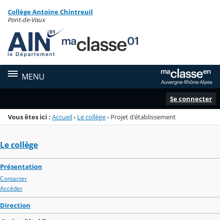
Panneau de gestion des cookies
Collège Antoine Chintreuil
Menu de la rubrique
Contenu
Pont-de-Vaux
MENU
Se connecter
Vous êtes ici :
Accueil
›
Le collège
›
Projet d'établissement
Le collège
Présentation
Contacter
Accéder
Direction